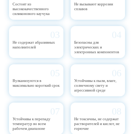
Cостоят из
Не вызывают коррозии
высококачественного
сплавов
силиконового каучука
03
04
Не содержат абразивных
Безопасны для
наполнителей
электрических и
электронных компонентов
05
06
Вулканизуются в
Устойчивы к пыли, влаге,
максимально короткий срок
солнечному свету и
агрессивной среде
07
08
Устойчивы к перепаду
Не токсичны, не содержат
температур во всем
растворителей и кислот, не
рабочем диапазоне
горючие