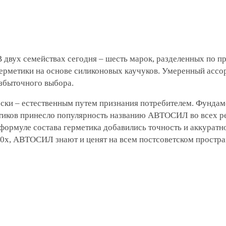
 двух семействах сегодня – шесть марок, разделенных по 
 герметики на основе силиконовых каучуков. Умеренный асс
избыточного выбора.
ки – естественным путем признания потребителем. Фундаме
тиков принесло популярность названию АВТОСИЛ во всех р
ормуле состава герметика добавились точность и аккуратно
20х, АВТОСИЛ знают и ценят на всем постсоветском простра