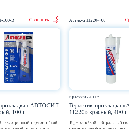
1-100-В
11220-400
Красный / 400 г
-прокладка «АВТОСИЛ
Герметик-прокладка
рый, 100 г
11220» красный, 400 г
й тиксотропный термостойкий
Термостойкий нейтральный си
силиконовый герметик для
герметик для формирования пр