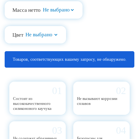
Масса нетто
Цвет
Товаров, соответствующих вашему запросу, не обнаружено.
01
02
Cостоят из
Не вызывают коррозии
высококачественного
сплавов
силиконового каучука
03
04
Не содержат абразивных
Безопасны для